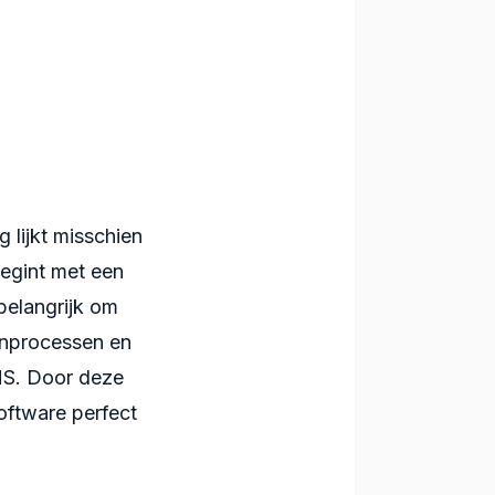
lijkt misschien
begint met een
belangrijk om
jnprocessen en
WMS. Door deze
oftware perfect