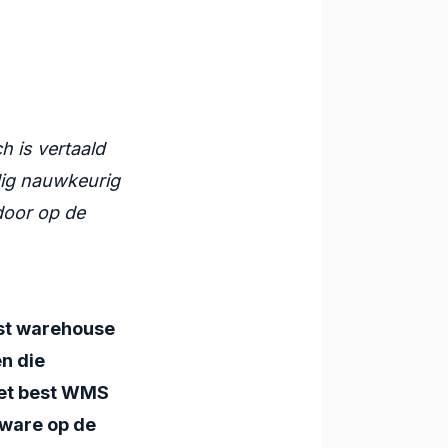
h is vertaald
dig nauwkeurig
 door op de
st warehouse
en die
het
best WMS
tware
op de