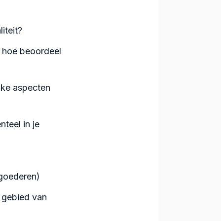
iteit?
n hoe beoordeel
lke aspecten
teel in je
 goederen)
t gebied van