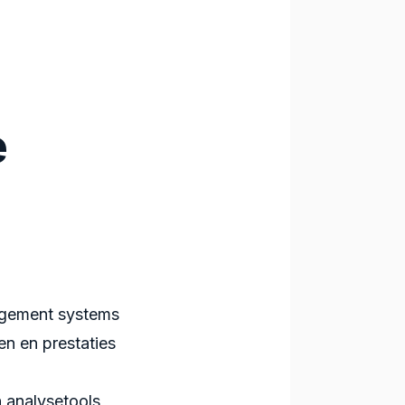
e
agement systems
en en prestaties
 analysetools,