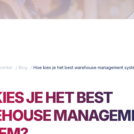
center
Blog
Hoe kies je het best warehouse management syst
IES JE HET BEST
HOUSE MANAGEM
EM?