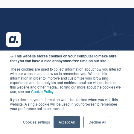
🍪
This website stores cookies on your computer to make sure
that you can have a nice annoyance-free time on our site
.
These cookies are used to collect information about how you interact
Headquarters:
Consafe Logistics AB
with our website and allow us to remember you. We use this
information in order to improve and customize your browsing
experience and for analytics and metrics about our visitors both on
Hedvig Möllers gata 12, 223 55 Lund, Sweden
this website and other media.. To find out more about the cookies we
use, see our
Cookie Policy.
If you decline, your information won’t be tracked when you visit this
CUSTOMER PORTAL
website. A single cookie will be used in your browser to remember
your preference not to be tracked.
Cookies settings
Accept All
Decline All
CONTACT US