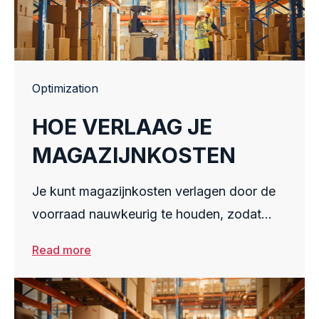
Optimization
HOE VERLAAG JE
MAGAZIJNKOSTEN
Je kunt magazijnkosten verlagen door de
voorraad nauwkeurig te houden, zodat
producten niet verloren gaan of in
Read more
overvoorraad terechtkomen. Dit maakt het
eenvoudiger om de beschikbare ruimte
efficiënt te beheren en voorkomt dat je