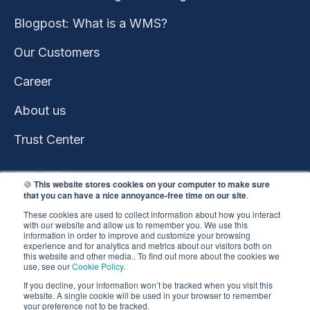
Blogpost: What is a WMS?
Our Customers
Career
About us
Trust Center
🍪
This website stores cookies on your computer to make sure
that you can have a nice annoyance-free time on our site
.
These cookies are used to collect information about how you interact
with our website and allow us to remember you. We use this
information in order to improve and customize your browsing
experience and for analytics and metrics about our visitors both on
this website and other media.. To find out more about the cookies we
use, see our
Cookie Policy.
This website won the
If you decline, your information won’t be tracked when you visit this
HubSpot 2023 Impact
website. A single cookie will be used in your browser to remember
your preference not to be tracked.
Award