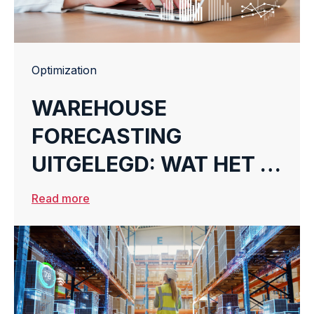
Optimization
WAREHOUSE
FORECASTING
UITGELEGD: WAT HET IS
EN HOE JE HET KUNT
Read more
VERBETEREN