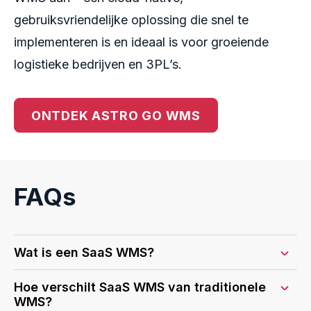
gebruiksvriendelijke oplossing die snel te
implementeren is en ideaal is voor groeiende
logistieke bedrijven en 3PL’s.
ONTDEK ASTRO GO WMS
FAQs
Wat is een SaaS WMS?
Een Software-as-a-Service Warehouse
Hoe verschilt SaaS WMS van traditionele
Management System (SaaS WMS) is een
WMS?